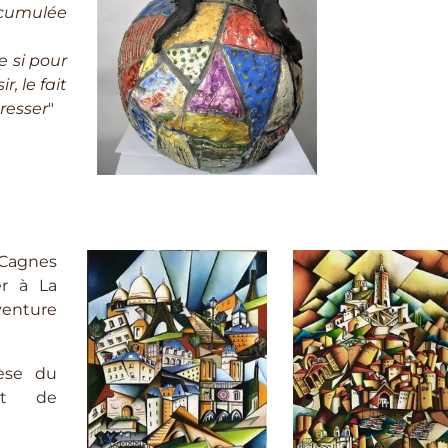
i cumulée
.
 si pour
r, le fait
resser
"
à Cagnes
er à La
venture
èse du
et de