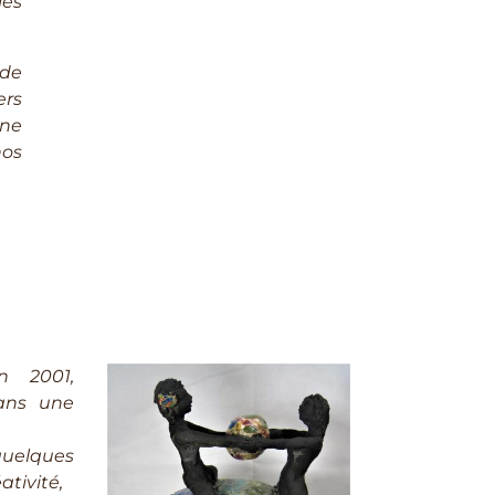
les
 de
ers
ine
nos
n 2001,
dans une
quelques
ativité,