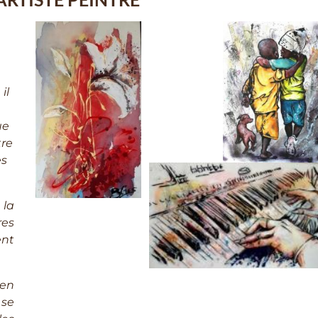
il
ue
tre
es
 la
res
ent
en
se