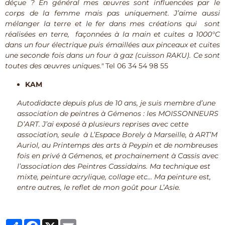
déçue ? En général mes œuvres sont influencées par le
corps de la femme mais pas uniquement. J’aime aussi
mélanger la terre et le fer dans mes créations qui sont
réalisées en terre, façonnées à la main et cuites a 1000°C
dans un four électrique puis émaillées aux pinceaux et cuites
une seconde fois dans un four à gaz (cuisson RAKU). Ce sont
toutes des œuvres uniques."
Tel 06 34 54 98 55
KAM
Autodidacte depuis plus de 10 ans, je suis membre d’une
association de peintres à Gémenos : les MOISSONNEURS
D’ART. J’ai exposé à plusieurs reprises avec cette
association, seule à L’Espace Borely à Marseille, à ART’M
Auriol, au Printemps des arts à Peypin et de nombreuses
fois en privé à Gémenos, et prochainement à Cassis avec
l’association des Peintres Cassidains. Ma technique est
mixte, peinture acrylique, collage etc… Ma peinture est,
entre autres, le reflet de mon goût pour L’Asie.
Partager
Facebook
X
Email