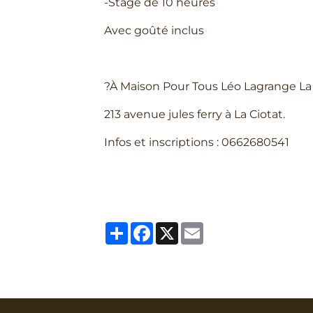
-Stage de 10 heures
Avec goûté inclus
?À Maison Pour Tous Léo Lagrange La
213 avenue jules ferry à La Ciotat.
Infos et inscriptions : 0662680541
Partager
Facebook
X
Email