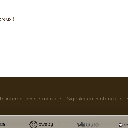
reux !
ite internet avec e-monsite
Signaler un contenu illicite
Gestion des cookies