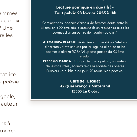
femmes
avec ceux
? Une
re les
matrice
la poésie
igable,
, auteur
ns à
eux des