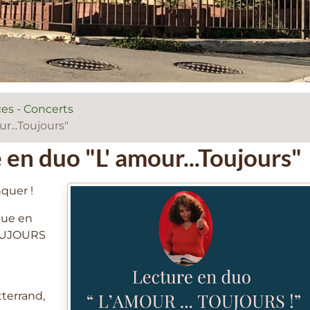
es - Concerts
r...Toujours"
en duo "L' amour...Toujours"
quer !
que en
TOUJOURS
tterrand,