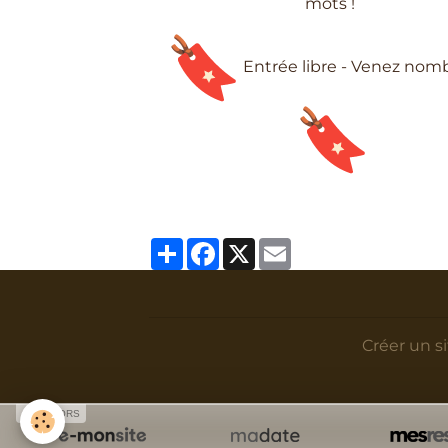
mots !
Entrée libre - Venez nomb
Partager
Facebook
X
Email
Créer un s
SPONSORS