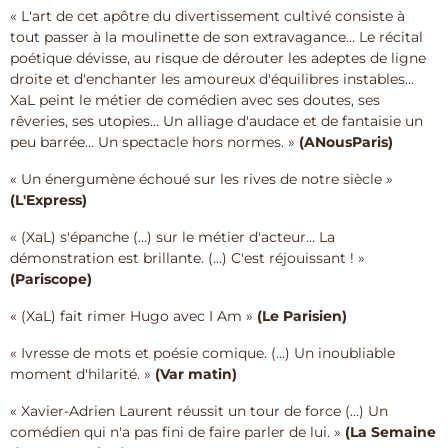
« L'art de cet apôtre du divertissement cultivé consiste à
tout passer à la moulinette de son extravagance… Le récital
poétique dévisse, au risque de dérouter les adeptes de ligne
droite et d'enchanter les amoureux d'équilibres instables…
XaL peint le métier de comédien avec ses doutes, ses
rêveries, ses utopies… Un alliage d'audace et de fantaisie un
peu barrée… Un spectacle hors normes. »
(ANousParis)
« Un énergumène échoué sur les rives de notre siècle »
(L'Express)
« (XaL) s'épanche (…) sur le métier d'acteur… La
démonstration est brillante. (…) C'est réjouissant ! »
(Pariscope)
« (XaL) fait rimer Hugo avec I Am »
(Le Parisien)
« Ivresse de mots et poésie comique. (…) Un inoubliable
moment d'hilarité. »
(Var matin)
« Xavier-Adrien Laurent réussit un tour de force (…) Un
comédien qui n'a pas fini de faire parler de lui. »
(La Semaine