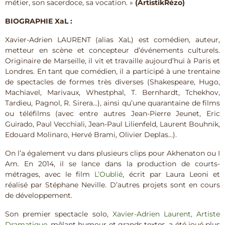
métier, son sacerdoce, sa vocation. »
(ArtistikRézo)
BIOGRAPHIE XaL :
Xavier-Adrien LAURENT (alias XaL) est comédien, auteur,
metteur en scène et concepteur d’événements culturels.
Originaire de Marseille, il vit et travaille aujourd’hui à Paris et
Londres. En tant que comédien, il a participé à une trentaine
de spectacles de formes très diverses (Shakespeare, Hugo,
Machiavel, Marivaux, Whestphal, T. Bernhardt, Tchekhov,
Tardieu, Pagnol, R. Sirera…), ainsi qu’une quarantaine de films
ou téléfilms (avec entre autres Jean-Pierre Jeunet, Eric
Guirado, Paul Vecchiali, Jean-Paul Lilienfeld, Laurent Bouhnik,
Edouard Molinaro, Hervé Brami, Olivier Deplas…).
On l’a également vu dans plusieurs clips pour Akhenaton ou I
Am. En 2014, il se lance dans la production de courts-
métrages, avec le film
L’Oublié
, écrit par Laura Leoni et
réalisé par Stéphane Neville. D’autres projets sont en cours
de développement.
Son premier spectacle solo,
Xavier-Adrien Laurent, Artiste
Dramatique
, mêlant humour et grands textes, a été joué plus