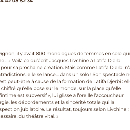
4 42 08 52 34
 Avignon, il y avait 800 monologues de femmes en solo qu
… » Voilà ce qu’écrit Jacques Livchine à Latifa Djerbi
l pour sa prochaine création. Mais comme Latifa Djerbi n’
ntradictions, elle se lance… dans un solo ! Son spectacle 
t peut-être à cause de la formation de Latifa Djerbi : el
hiffré qu’elle pose sur le monde, sur la place qu’elle
ntime est subversif », lui glisse à l’oreille l’accoucheur
ergie, les débordements et la sincérité totale qui la
pection jubilatoire. Le résultat, toujours selon Livchine : 
saire, du théâtre vital. »