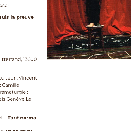
oser :
suis la preuve
itterrand, 13600
ulteur : Vincent
: Camille
ramaturgie :
vais Genève Le
AF :
Tarif normal