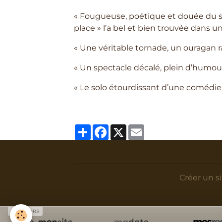
« Fougueuse, poétique et douée du s
place » l’a bel et bien trouvée dans u
« Une véritable tornade, un ouragan ra
« Un spectacle décalé, plein d’humour.
« Le solo étourdissant d’une comédie
Partager
Facebook
X
Email
Créer un s
SPONSORS