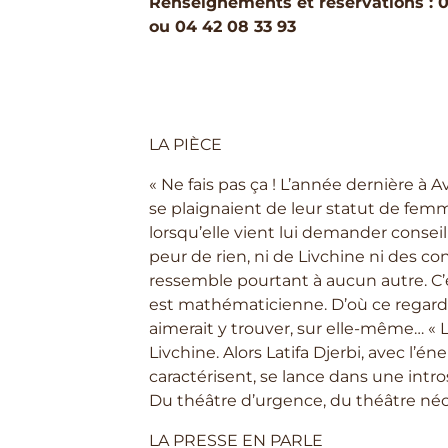
Renseignements et réservations : 0
ou 04 42 08 33 93
LA PIÈCE
« Ne fais pas ça ! L’année dernière à
se plaignaient de leur statut de femme
lorsqu’elle vient lui demander consei
peur de rien, ni de Livchine ni des co
ressemble pourtant à aucun autre. C’es
est mathématicienne. D’où ce regard c
aimerait y trouver, sur elle-même… « L’i
Livchine. Alors Latifa Djerbi, avec l’én
caractérisent, se lance dans une intros
Du théâtre d’urgence, du théâtre néces
LA PRESSE EN PARLE