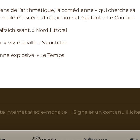
ens de l’arithmétique, la comédienne « qui cherche sa
n seule-en-scène drôle, intime et épatant. » Le Courrier
fraîchissant. » Nord Littoral
 » Vivre la ville – Neuchâtel
nne explosive. » Le Temps
ite internet avec e-monsite
Signaler un contenu illicite
Gestion des cookies