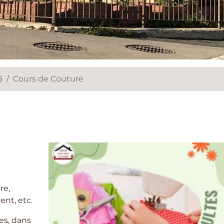
6
Cours de Couture
re,
ent, etc.
es, dans