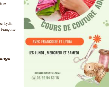
due.
ec Lydia
 Françoise
range