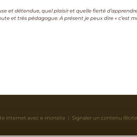
 et détendue, quel plaisir et quelle fierté d’apprendr
coute et très pédagogue. A présent je peux dire « c’est m
ite internet avec e-monsite
Signaler un contenu illicite